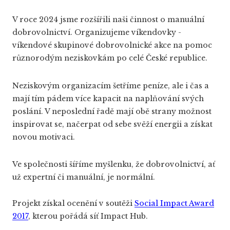
V roce 2024 jsme rozšířili naši činnost o manuální
Pl
dobrovolnictví. Organizujeme víkendovky -
Au
víkendové skupinové dobrovolnické akce na pomoc
různorodým neziskovkám po celé České republice.
Wo
Neziskovým organizacím šetříme peníze, ale i čas a
kont
mají tím pádem více kapacit na naplňování svých
poslání. V neposlední řadě mají obě strany možnost
Daru
inspirovat se, načerpat od sebe svěží energii a získat
novou motivaci.
Ve společnosti šíříme myšlenku, že dobrovolnictví, ať
už expertní či manuální, je normální.
Projekt získal ocenění v soutěži
Social Impact Award
2017
, kterou pořádá síť Impact Hub.