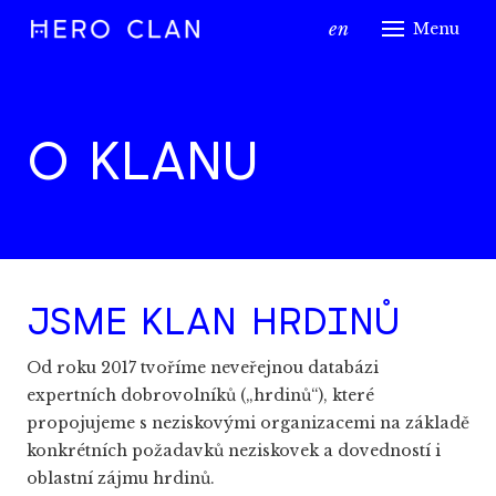
cs
en
Menu
o kl
dobr
O KLANU
ex
dobr
ví
JSME KLAN HRDINŮ
nezi
firm
Od roku 2017 tvoříme neveřejnou databázi
expertních dobrovolníků („hrdinů“), které
vedle
propojujeme s neziskovými organizacemi na základě
Me
konkrétních požadavků neziskovek a dovedností i
oblastní zájmu hrdinů.
Šk