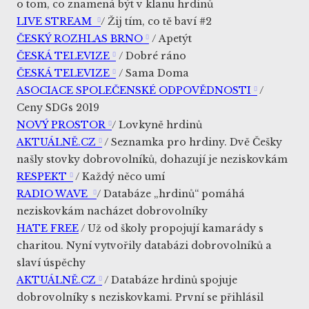
o tom, co znamená být v klanu hrdinů
LIVE STREAM
/ Žij tím, co tě baví #2
ČESKÝ ROZHLAS BRNO
/ Apetýt
ČESKÁ TELEVIZE
/ Dobré ráno
ČESKÁ TELEVIZE
/ Sama Doma
ASOCIACE SPOLEČENSKÉ ODPOVĚDNOSTI
/
Ceny SDGs 2019
NOVÝ PROSTOR
/ Lovkyně hrdinů
AKTUÁLNĚ.CZ
/ Seznamka pro hrdiny. Dvě Češky
našly stovky dobrovolníků, dohazují je neziskovkám
RESPEKT
/ Každý něco umí
RADIO WAVE
/ Databáze „hrdinů“ pomáhá
neziskovkám nacházet dobrovolníky
HATE FREE
/ Už od školy propojují kamarády s
charitou. Nyní vytvořily databázi dobrovolníků a
slaví úspěchy
AKTUÁLNĚ.CZ
/ Databáze hrdinů spojuje
dobrovolníky s neziskovkami. První se přihlásil