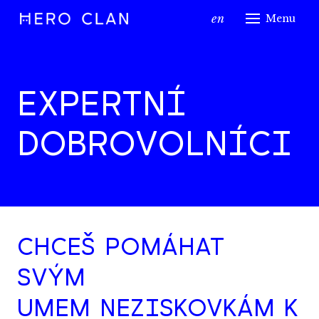
cs
en
Menu
o kl
dobr
EXPERTNÍ
ex
DOBROVOLNÍCI
dobr
ví
nezi
firm
CHCEŠ POMÁHAT
vedle
SVÝM
Me
UMEM NEZISKOVKÁM K
Šk