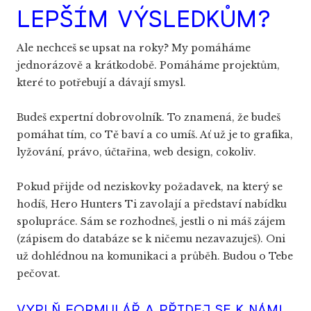
LEPŠÍM VÝSLEDKŮM?
Pl
Ale nechceš se upsat na roky? My pomáháme
Au
jednorázově a krátkodobě. Pomáháme projektům,
které to potřebují a dávají smysl.
Wo
Budeš expertní dobrovolník. To znamená, že budeš
kont
pomáhat tím, co Tě baví a co umíš. Ať už je to grafika,
lyžování, právo, účtařina, web design, cokoliv.
Daru
Pokud přijde od neziskovky požadavek, na který se
hodíš, Hero Hunters Ti zavolají a představí nabídku
spolupráce. Sám se rozhodneš, jestli o ni máš zájem
(zápisem do databáze se k ničemu nezavazuješ). Oni
už dohlédnou na komunikaci a průběh. Budou o Tebe
pečovat.
VYPLŇ FORMULÁŘ A PŘIDEJ SE K NÁM!