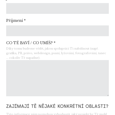
Příjmení
*
CO TĚ BAVÍ / CO UMÍŠ?
*
Díky tomu budeme vědět, jakou spolupráci Ti nabídnout (např.
grafika, PR, právo, webdesign, psaní, lyžování, fotografování, tanec
... cokoliv Tě napadne).
ZAJÍMAJÍ TĚ NĚJAKÉ KONKRÉTNÍ OBLASTI?
Tyto informace nám pomohou vyhodnotit, jaký projekt by Tě mohl