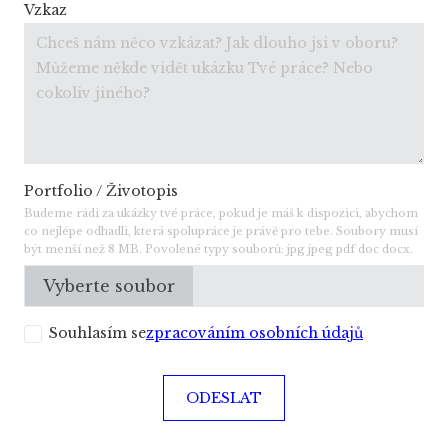
Vzkaz
Portfolio / Životopis
Budeme rádi za ukázky tvé práce, pokud je máš k dispozici, abychom
co nejlépe odhadli, která spolupráce je právě pro tebe. Soubory musí
být menší než 8 MB. Povolené typy souborů: jpg jpeg pdf doc docx.
Vyberte soubor
Souhlasím se
zpracováním osobních údajů
ODESLAT