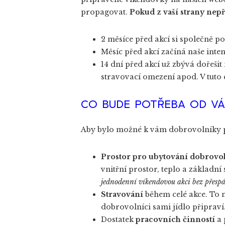
propagovat.
Pokud z vaší strany nep
2 měsíce před akcí si společně p
Měsíc před akcí začíná naše int
14 dní před akcí už zbývá dořeši
stravovací omezení apod. V tuto 
CO BUDE POTŘEBA OD V
Aby bylo možné k vám dobrovolníky pozv
Prostor pro ubytování dobrovo
vnitřní prostor, teplo a základní
jednodenní víkendovou akci bez přespá
Stravování
během celé akce. To mů
dobrovolníci sami jídlo připraví
Dostatek
pracovních činností
a 