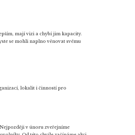
 lepším, mají vizi a chybí jim kapacity.
byste se mohli naplno věnovat svému
anizací, lokalit i činností pro
. Nejpozději v únoru zveřejníme
volníky. Od této chvíle začínáme akci