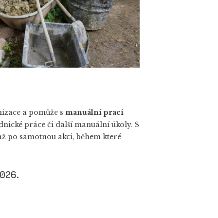
anizace a pomůže s
manuální prací
dnické práce či další manuální úkoly. S
 až po samotnou akci, během které
026.