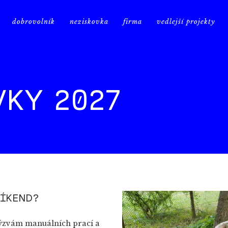
dobrovolník
neziskovka
firma
vedlejší projekty
KY 2027
VÍKEND?
 výzvám manuálních prací a