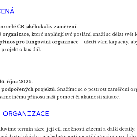
ČENÁ
po celé ČR jakéhokoliv zaměření
.
é organizace
, které naplňují své poslání, snaží se dělat svět
přínos pro fungování organizace
– ušetří vám kapacity, a
 projekt o kus dál.
16. října 2026.
2 podpořených projektů
. Snažíme se o pestrost zaměření org
samotnému přínosu naší pomoci či akutnosti situace.
É ORGANIZACE
víme termín akce, její cíl, možnosti zázemí a další detaily
vých stránkách a následně spustíme přihlašování pro dobro