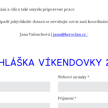
ání a cílů a také smyslu připravené práce.
ípadě jakýchkoliv dotazů se neváhejte ozvat naší koordinát
Jana Valouchová |
jana@heroclan.cz
HLÁŠKA VÍKENDOVKY 
Webové stránky
*
Příjmení
*