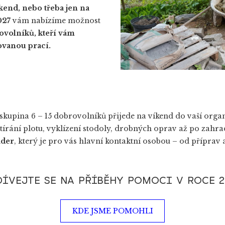
kend, nebo třeba jen na
027
vám nabízíme možnost
volníků, kteří vám
vanou prací.
 skupina 6 – 15 dobrovolníků přijede na víkend do vaší org
tírání plotu, vyklízení stodoly, drobných oprav až po zahra
ader
, který je pro vás hlavní kontaktní osobou – od příprav
ÍVEJTE SE NA PŘÍBĚHY POMOCI V ROCE 2
KDE JSME POMOHLI