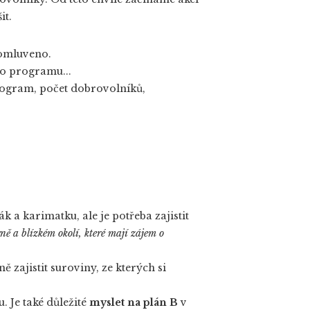
šit.
domluveno.
ho programu...
onogram, počet dobrovolníků,
 a karimatku, ale je potřeba zajistit
ě a blízkém okolí, které mají zájem o
 zajistit suroviny, ze kterých si
 Je také důležité
myslet na plán B
v