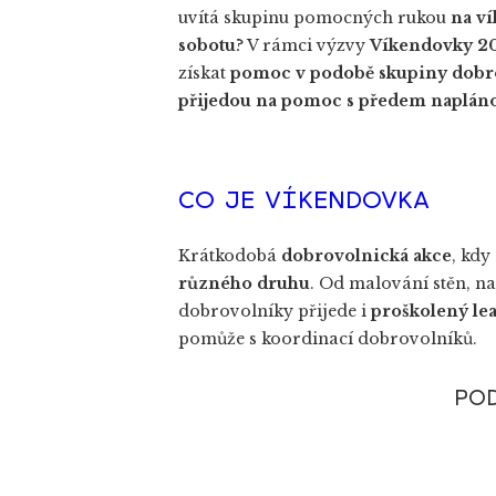
uvítá skupinu pomocných rukou
na ví
sobotu
? V rámci výzvy
Víkendovky 2
získat
pomoc v podobě skupiny dobro
přijedou na pomoc s předem napláno
CO JE VÍKENDOVKA
Krátkodobá
dobrovolnická akce
, kdy
různého druhu
. Od malování stěn, na
dobrovolníky přijede i
proškolený le
pomůže s koordinací dobrovolníků.
POD