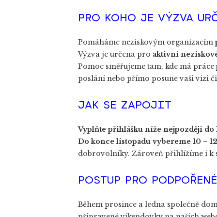
PRO KOHO JE VÝZVA UR
Pomáháme neziskovým organizacím
Výzva je určena pro
aktivní neziskov
Pomoc směřujeme tam, kde má práce
poslání nebo přímo posune vaši vizi či
JAK SE ZAPOJIT
Vyplňte přihlášku níže nejpozději do 
Do konce listopadu vybereme 10 – 1
dobrovolníky. Zároveň přihlížíme i k 
POSTUP PRO PODPOŘEN
Během prosince a ledna společně domlu
připravené víkendovky na našich webo