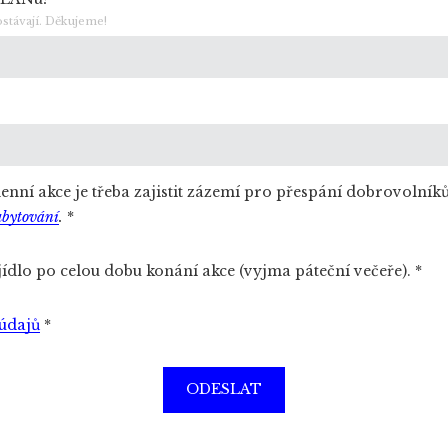
ostávají. Děkujeme!
enní akce je třeba zajistit zázemí pro přespání dobrovolníků
bytování
.
*
t jídlo po celou dobu konání akce (vyjma páteční večeře).
*
údajů
*
ODESLAT