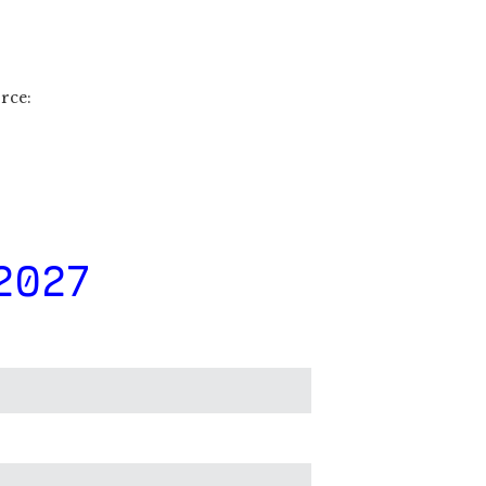
orce:
2027