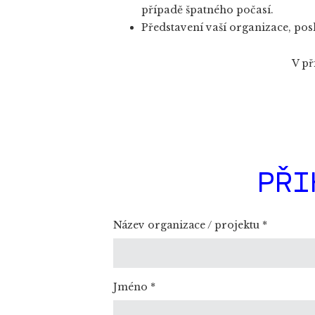
případě špatného počasí.
Představení vaší organizace, posl
V př
PŘI
Název organizace / projektu
*
Jméno
*