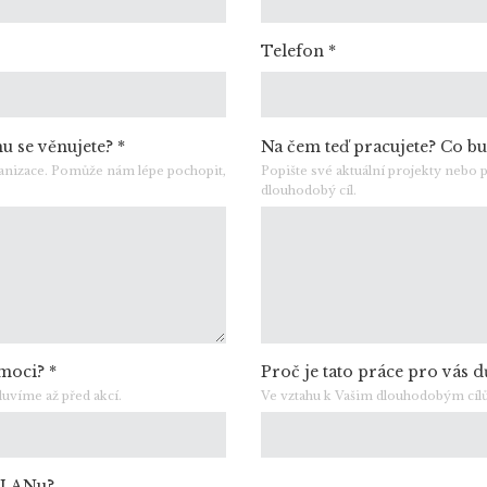
Telefon
*
mu se věnujete?
*
Na čem teď pracujete? Co bu
ganizace. Pomůže nám lépe pochopit,
Popište své aktuální projekty nebo 
dlouhodobý cíl.
omoci?
*
Proč je tato práce pro vás 
víme až před akcí.
Ve vztahu k Vašim dlouhodobým cílům
 CLANu?