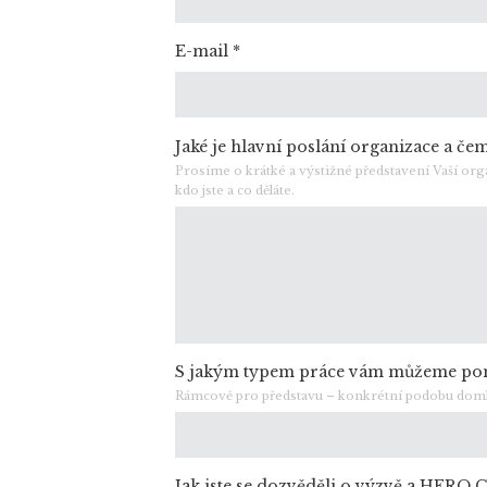
E-mail
*
Jaké je hlavní poslání organizace a če
Prosíme o krátké a výstižné představení Vaší or
kdo jste a co děláte.
S jakým typem práce vám můžeme p
Rámcově pro představu – konkrétní podobu domlu
Jak jste se dozvěděli o výzvě a HERO