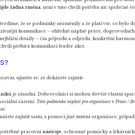
řijde žádná změna
, není v tuto chvíli potřeba nic společně ře
otvrdíme, že se podmínky nezměnily a že platí vše, co bylo 
enzivnější komunikace – ohledně náplně práce, doprovodné
t nejbližší detaily – čas příjezdu a odjezdu, konkrétní harm
chvíli přebírá komunikaci leader akce.
ÁS?
at, ujistěte se, že dokážete zajistit:
lníků
je zásadní. Dobrovolníci si mohou dovézt vlastní spacák
 sociální zázemí.
Tato podmínka neplatí pro organizace v Praze / Brn
ní.
žete zajistit sami, s pomocí jiné místní organizace, případně
.
potřebné pracovní
nástroje
, ochranné pomůcky a lékárničku.