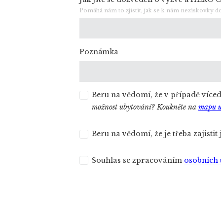
Pomáhá nám to zjistit, jak se k nám neziskovky d
Poznámka
Beru na vědomí, že v případě víced
možnost ubytování? Koukněte na
mapu u
Beru na vědomí, že je třeba zajisti
Souhlas se zpracováním
osobních 